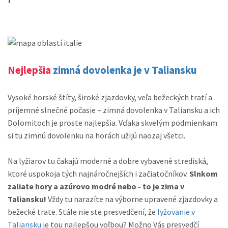
Nejlepšia
zimná dovolenka je v Taliansku
Vysoké horské štíty, široké zjazdovky, veľa bežeckých tratí a
príjemné slnečné počasie – zimná dovolenka v Taliansku a ich
Dolomitoch je proste najlepšia. Vďaka skvelým podmienkam
si tu zimnú dovolenku na horách užijú naozaj všetci.
Na lyžiarov tu čakajú moderné a dobre vybavené strediská,
ktoré uspokoja tých najnáročnejších i začiatočníkov.
Slnkom
zaliate hory a azúrovo modré nebo - to je zima v
Taliansku!
Vždy tu narazíte na výborne upravené zjazdovky a
bežecké trate. Stále nie ste presvedčení, že
lyžovanie v
Taliansku
je tou najlepšou voľbou? Možno Vás presvedčí