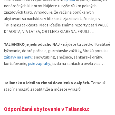
nenáročných klientov. Nájdete tu vyše 40 km pekných
zjazdových tratí. Výhodou je, že väčšina ponúkaných
ubytovaní sa nachádza v blízkosti zjazdoviek, čo nie je v
Taliansku tak časté. Medzi ďalšie známe rezorty patrí VALLE
D´AOSTA, VIA LATEA, ORTLER SKIARENA, FRUILI …
TALIANSKO je jednoducho NAJ
- nájdete tu všetko! Kvalitné
lyžovanie, dobré počasie, gurmánske zážitky, širokú ponuku
zábavy na snehu
: snowtubing, snežnice, sánkarské dráhy,
korčuľovanie,
psie záprahy
, jazdu na saniach a oveľa viac…
Taliansko = ideálna zimná dovolenka v Alpách.
Teraz už
stačí namazať, zabaliť lyže a môžete vyraziť!
Odporúčané ubytovanie v Taliansku: