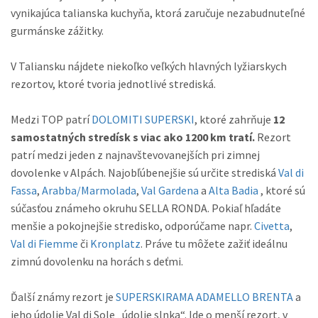
vynikajúca talianska kuchyňa, ktorá zaručuje nezabudnuteľné
gurmánske zážitky.
V Taliansku nájdete niekoľko veľkých hlavných lyžiarskych
rezortov, ktoré tvoria jednotlivé strediská.
Medzi TOP patrí
DOLOMITI SUPERSKI
, ktoré zahrňuje
12
samostatných stredísk s viac ako 1200 km tratí.
Rezort
patrí medzi jeden z najnavštevovanejších pri zimnej
dovolenke v Alpách. Najobľúbenejšie sú určite strediská
Val di
Fassa
,
Arabba/Marmolada
,
Val Gardena
a
Alta Badia
, ktoré sú
súčasťou známeho okruhu SELLA RONDA. Pokiaľ hľadáte
menšie a pokojnejšie stredisko, odporúčame napr.
Civetta
,
Val di Fiemme
či
Kronplatz
. Práve tu môžete zažiť ideálnu
zimnú dovolenku na horách s deťmi.
Ďalší známy rezort je
SUPERSKIRAMA ADAMELLO BRENTA
a
jeho údolie Val di Sole „údolie slnka“. Ide o menší rezort, v