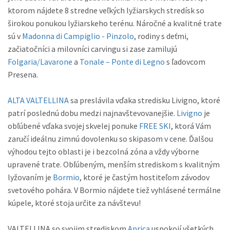
ktorom nájdete 8 stredne veľkých lyžiarskych stredísk so
širokou ponukou lyžiarskeho terénu. Náročné a kvalitné trate
sú v
Madonna di Campiglio - Pinzolo
, rodiny s deťmi,
začiatočníci a milovníci carvingu si zase zamilujú
Folgaria/Lavarone
a
Tonale – Ponte di Legno
s ľadovcom
Presena.
ALTA VALTELLINA
sa preslávila vďaka stredisku Livigno, ktoré
patrí poslednú dobu medzi najnavštevovanejšie.
Livigno
je
obľúbené vďaka svojej skvelej ponuke
FREE SKI
, ktorá Vám
zaručí ideálnu zimnú dovolenku so skipasom v cene. Ďalšou
výhodou tejto oblasti je i bezcolná zóna a vždy výborne
upravené trate. Obľúbeným, menším strediskom s kvalitným
lyžovaním je
Bormio
, ktoré je častým hostiteľom závodov
svetového pohára. V Bormio nájdete tiež vyhlásené termálne
kúpele, ktoré stoja určite za návštevu!
VALTELLINA so svojim strediskom
Aprica
uspokojí všetkých