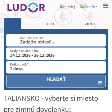
Taliansko
leto
zima
02 2063 3182
Kam chcete ísť?
Zadajte oblasť ...
Po-Pia: 9.00 - 16.00
Kedy a na ako dlho?
14.11.2026 - 26.12.2026
Koľko osôb?
2 dosp.
HĽADAŤ
TALIANSKO - vyberte si miesto
pre zimnú dovolenku: