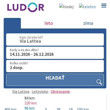
Via Lattea
leto
zima
02 2063 3182
Kam chcete ísť?
Po-Pia: 9.00 - 16.00
Via Lattea
Kedy a na ako dlho?
14.11.2026 - 26.12.2026
Koľko osôb?
2 dosp.
HĽADAŤ
Via Lattea
Letovisko
Ubytovanie
84 km
220 km
96 km
400 km
5
38
19
100 km