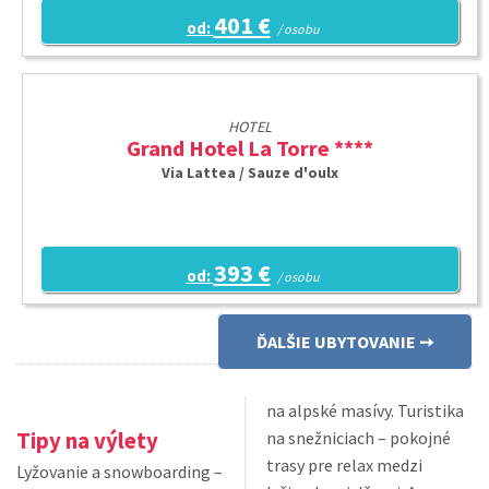
401 €
od:
/ osobu
HOTEL
Grand Hotel La Torre ****
Via Lattea / Sauze d'oulx
393 €
od:
/ osobu
ĎALŠIE UBYTOVANIE
na alpské masívy. Turistika
Tipy na výlety
na snežniciach – pokojné
trasy pre relax medzi
Lyžovanie a snowboarding –