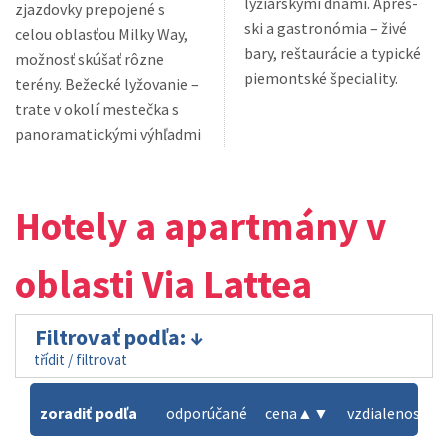
lyžiarskymi dňami. Apres-
zjazdovky prepojené s
ski a gastronómia – živé
celou oblasťou Milky Way,
bary, reštaurácie a typické
možnosť skúšať rôzne
piemontské špeciality.
terény. Bežecké lyžovanie –
trate v okolí mestečka s
panoramatickými výhľadmi
Hotely a apartmány v
oblasti Via Lattea
Filtrovať podľa:
třídit / filtrovat
zoradiť podľa
odporúčané
cena
▲
▼
vzdialenosť od