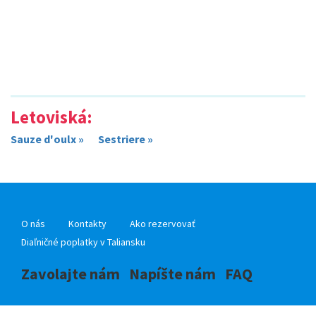
Letoviská:
Sauze d'oulx »
Sestriere »
O nás
Kontakty
Ako rezervovať
Diaľničné poplatky v Taliansku
Zavolajte nám
Napíšte nám
FAQ