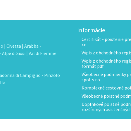
Informácie
Certifikát - poistenie pr
r.o.
zo
|
Civetta
|
Arabba -
Výpis z obchodného regis
 Alpe di Siusi
|
Val di Fiemme
Výpis z obchodného regist
formát pdf
Všeobecné podmienky pre
adonna di Campiglio - Pinzolo
spol. s r.o.
lla
Komplexné cestovné poi
Všeobecné poistné podmi
Doplnkové poistné podmi
rozšírených asistenčnýc