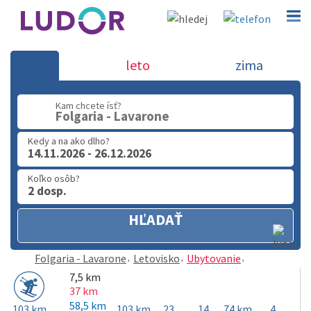
Folgaria - Lavarone
leto
zima
02 2063 3182
Kam chcete ísť?
Po-Pia: 9.00 - 16.00
Folgaria - Lavarone
Kedy a na ako dlho?
14.11.2026 - 26.12.2026
Koľko osôb?
2 dosp.
HĽADAŤ
Folgaria - Lavarone
Letovisko
Ubytovanie
7,5 km
37 km
58,5 km
103 km
103 km
23
14
74 km
4