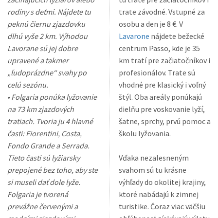
rodiny s deťmi. Nájdete tu
trate závodné. Vstupné za
peknú čiernu zjazdovku
osobu a den je 8 €. V
dlhú vyše 2 km. Výhodou
Lavarone
nájdete bežecké
Lavorane sú jej dobre
centrum Passo, kde je 35
upravené a takmer
km tratí pre začiatočníkov i
„ľudoprázdne“ svahy po
profesionálov. Trate sú
celú sezónu.
vhodné pre klasický i voľný
• Folgaria ponúka lyžovanie
štýl. Oba areály ponúkajú
na 73 km zjazdových
dielňu pre voskovanie lyží,
tratiach. Tvoria ju 4 hlavné
šatne, sprchy, prvú pomoc a
časti: Fiorentini, Costa,
školu lyžovania.
Fondo Grande a Serrada.
Tieto časti sú lyžiarsky
Vďaka nezalesneným
prepojené bez toho, aby ste
svahom sú tu krásne
si museli dať dole lyže.
výhľady do okolitej krajiny,
Folgaria je tvorená
ktoré nabádajú k zimnej
prevážne červenými a
turistike. Čoraz viac väčšiu