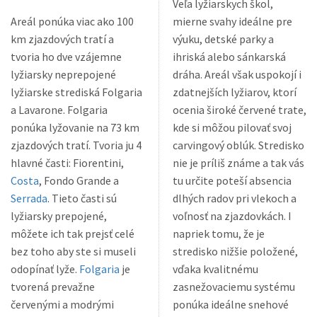
Veľa lyžiarskych škol,
Areál ponúka viac ako 100
mierne svahy ideálne pre
km zjazdových tratí a
výuku, detské parky a
tvoria ho dve vzájemne
ihriská alebo sánkarská
lyžiarsky neprepojené
dráha. Areál však uspokojí i
lyžiarske strediská Folgaria
zdatnejších lyžiarov, ktorí
a Lavarone. Folgaria
ocenia široké červené trate,
ponúka lyžovanie na 73 km
kde si môžou pilovať svoj
zjazdových tratí. Tvoria ju 4
carvingový oblúk. Stredisko
hlavné časti: Fiorentini,
nie je príliš známe a tak vás
Costa
, Fondo Grande a
tu určite poteší absencia
Serrada
. Tieto časti sú
dlhých radov pri vlekoch a
lyžiarsky prepojené,
voľnosť na zjazdovkách. I
môžete ich tak prejsť celé
napriek tomu, že je
bez toho aby ste si museli
stredisko nižšie položené,
odopínať lyže.
Folgaria
je
vďaka kvalitnému
tvorená prevažne
zasnežovaciemu systému
červenými a modrými
ponúka ideálne snehové