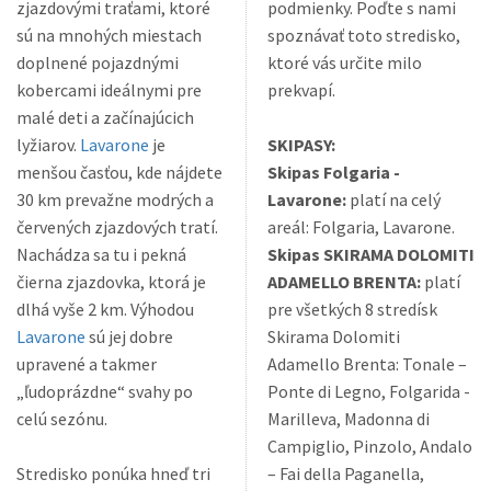
zjazdovými traťami, ktoré
podmienky. Poďte s nami
sú na mnohých miestach
spoznávať toto stredisko,
doplnené pojazdnými
ktoré vás určite milo
kobercami ideálnymi pre
prekvapí.
malé deti a začínajúcich
lyžiarov.
Lavarone
je
SKIPASY:
menšou časťou, kde nájdete
Skipas Folgaria -
30 km prevažne modrých a
Lavarone:
platí na celý
červených zjazdových tratí.
areál: Folgaria, Lavarone.
Nachádza sa tu i pekná
Skipas SKIRAMA DOLOMITI
čierna zjazdovka, ktorá je
ADAMELLO BRENTA:
platí
dlhá vyše 2 km. Výhodou
pre všetkých 8 stredísk
Lavarone
sú jej dobre
Skirama Dolomiti
upravené a takmer
Adamello Brenta: Tonale –
„ľudoprázdne“ svahy po
Ponte di Legno, Folgarida -
celú sezónu.
Marilleva, Madonna di
Campiglio, Pinzolo, Andalo
Stredisko ponúka hneď tri
– Fai della Paganella,