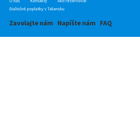
O nás
Kontakty
Ako rezervovať
Diaľničné poplatky v Taliansku
Zavolajte nám
Napíšte nám
FAQ