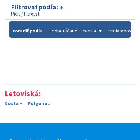
Filtrovať podľa:
třídit / filtrovat
zoradiť podľa
odporúčané
cena
▲
▼
vzdialenosť od
Letoviská:
Costa »
Folgaria »