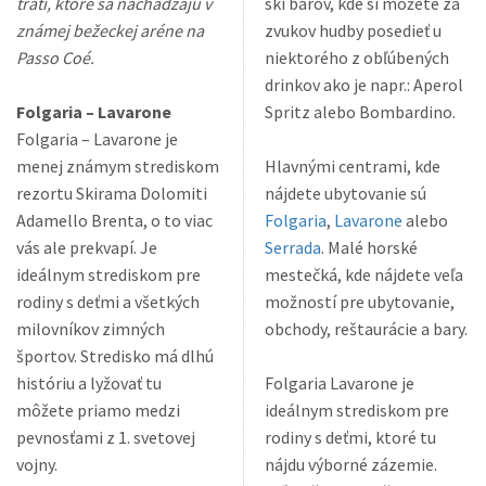
tratí, ktoré sa nachádzajú v
ski barov, kde si môžete za
známej bežeckej aréne na
zvukov hudby posedieť u
Passo Coé.
niektorého z obľúbených
drinkov ako je napr.: Aperol
Folgaria – Lavarone
Spritz alebo Bombardino.
Folgaria – Lavarone je
menej známym strediskom
Hlavnými centrami, kde
rezortu Skirama Dolomiti
nájdete ubytovanie sú
Adamello Brenta, o to viac
Folgaria
,
Lavarone
alebo
vás ale prekvapí. Je
Serrada
. Malé horské
ideálnym strediskom pre
mestečká, kde nájdete veľa
rodiny s deťmi a všetkých
možností pre ubytovanie,
milovníkov zimných
obchody, reštaurácie a bary.
športov. Stredisko má dlhú
históriu a lyžovať tu
Folgaria Lavarone je
môžete priamo medzi
ideálnym strediskom pre
pevnosťami z 1. svetovej
rodiny s deťmi, ktoré tu
vojny.
nájdu výborné zázemie.