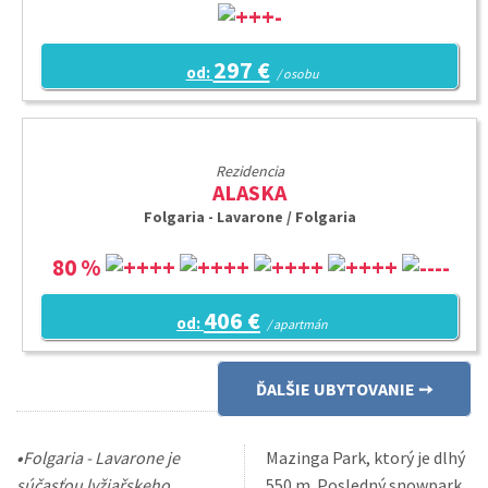
297 €
od:
/ osobu
Rezidencia
ALASKA
Folgaria - Lavarone / Folgaria
80 %
406 €
od:
/ apartmán
ĎALŠIE UBYTOVANIE
•
Folgaria - Lavarone je
Mazinga Park, ktorý je dlhý
súčasťou lyžiařskeho
550 m. Posledný snowpark