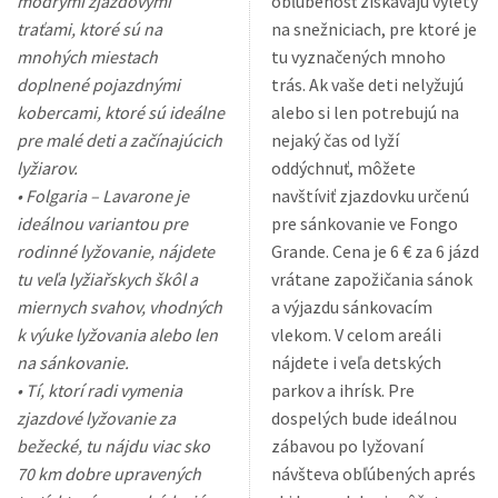
modrými zjazdovými
obľúbenosť získávajú výlety
traťami, ktoré sú na
na snežniciach, pre ktoré je
mnohých miestach
tu vyznačených mnoho
doplnené pojazdnými
trás. Ak vaše deti nelyžujú
kobercami, ktoré sú ideálne
alebo si len potrebujú na
pre malé deti a začínajúcich
nejaký čas od lyží
lyžiarov.
oddýchnuť, môžete
• Folgaria – Lavarone je
navštíviť zjazdovku určenú
ideálnou variantou pre
pre sánkovanie ve Fongo
rodinné lyžovanie, nájdete
Grande. Cena je 6 € za 6 jázd
tu veľa lyžiařskych škôl a
vrátane zapožičania sánok
miernych svahov, vhodných
a výjazdu sánkovacím
k výuke lyžovania alebo len
vlekom. V celom areáli
na sánkovanie.
nájdete i veľa detských
• Tí, ktorí radi vymenia
parkov a ihrísk. Pre
zjazdové lyžovanie za
dospelých bude ideálnou
bežecké, tu nájdu viac sko
zábavou po lyžovaní
70 km dobre upravených
návšteva obľúbených aprés