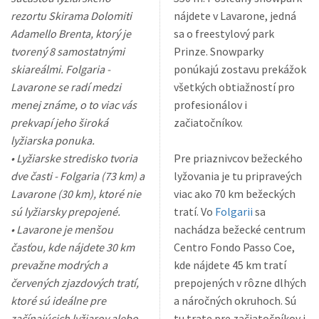
rezortu Skirama Dolomiti
nájdete v Lavarone, jedná
Adamello Brenta, ktorý je
sa o freestylový park
tvorený 8 samostatnými
Prinze. Snowparky
skiareálmi. Folgaria -
ponúkajú zostavu prekážok
Lavarone se radí medzi
všetkých obtiažností pro
menej známe, o to viac vás
profesionálov i
prekvapí jeho široká
začiatočníkov.
lyžiarska ponuka.
• Lyžiarske stredisko tvoria
Pre priaznivcov bežeckého
dve časti - Folgaria (73 km) a
lyžovania je tu pripraveých
Lavarone (30 km), ktoré nie
viac ako 70 km bežeckých
sú lyžiarsky prepojené.
tratí. Vo
Folgarii
sa
• Lavarone je menšou
nachádza bežecké centrum
časťou, kde nájdete 30 km
Centro Fondo Passo Coe,
prevažne modrých a
kde nájdete 45 km tratí
červených zjazdových tratí,
prepojených v rôzne dlhých
ktoré sú ideálne pre
a náročných okruhoch. Sú
začínajúcich lyžiarov alebo
tu trate pre začiatočníkov i