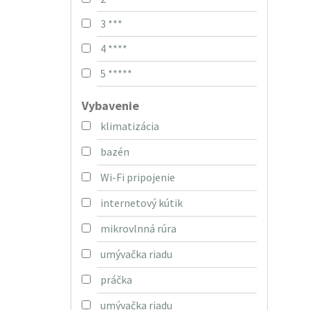
3 ***
4 ****
5 *****
Vybavenie
klimatizácia
bazén
Wi-Fi pripojenie
internetový kútik
mikrovlnná rúra
umývačka riadu
práčka
umývačka riadu