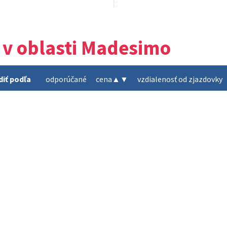
 v oblasti Madesimo
diť podľa
odporúčané
cena
▲
▼
vzdialenosť od zjazdovky