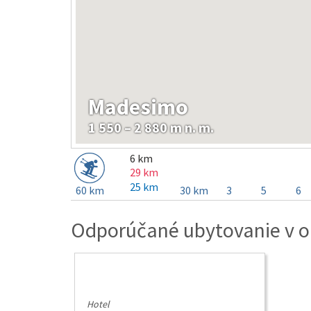
Madesimo
1 550 – 2 880 m n. m.
6 km
29 km
25 km
60 km
30 km
3
5
6
Odporúčané ubytovanie v o
Hotel