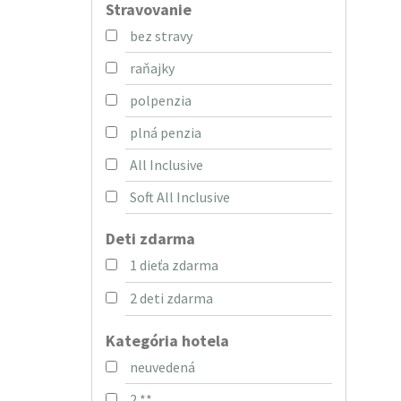
Stravovanie
bez stravy
raňajky
polpenzia
plná penzia
All Inclusive
Soft All Inclusive
Deti zdarma
1 dieťa zdarma
2 deti zdarma
Kategória hotela
neuvedená
2 **