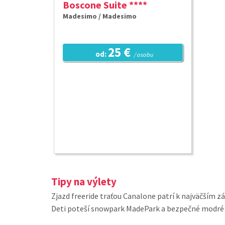
Boscone Suite ****
Madesimo / Madesimo
25 €
od:
/ osobu
Tipy na výlety
Zjazd freeride traťou Canalone patrí k najväčším z
Deti poteší snowpark MadePark a bezpečné modré 