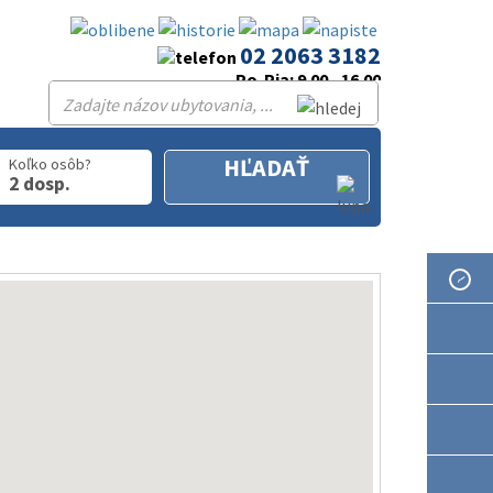
02 2063 3182
Po-Pia: 9.00 - 16.00
HĽADAŤ
Koľko osôb?
2 dosp.