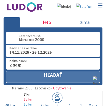
Merano 2000
leto
zima
02 2063 3182
Kam chcete ísť?
Po-Pia: 9.00 - 16.00
Merano 2000
Kedy a na ako dlho?
14.11.2026 - 26.12.2026
Koľko osôb?
2 dosp.
HĽADAŤ
Merano 2000
Letovisko
Ubytovanie
7 km
18 km
15 km
40 km
35 km
2
4
1
3 km