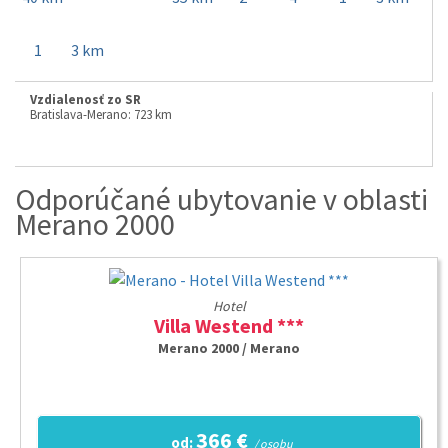
1
3 km
Vzdialenosť zo SR
Bratislava-Merano: 723 km
Odporúčané ubytovanie v oblasti
Merano 2000
Hotel
Villa Westend ***
Merano 2000 / Merano
366 €
od:
/ osobu