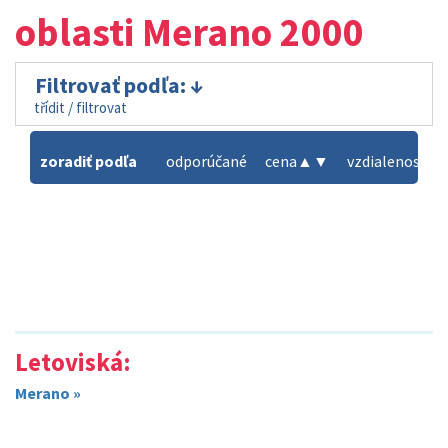
oblasti Merano 2000
Filtrovať podľa:
třídit / filtrovat
zoradiť podľa
odporúčané
cena
▲
▼
vzdialenosť od
Letoviská:
Merano »