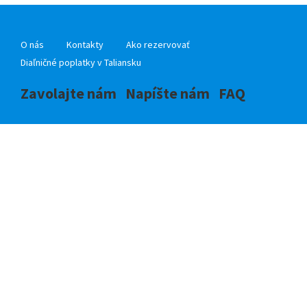
O nás
Kontakty
Ako rezervovať
Diaľničné poplatky v Taliansku
Zavolajte nám
Napíšte nám
FAQ