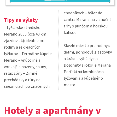
chodníkoch – Výlet do
Tipy na výlety
centra Merana na vianočné
trhy s punčom a horskou
– Lyžiarske stredisko
kulisou
Merano 2000 (cca 40 km
zjazdoviek): ideálne pre
Skvelé miesto pre rodiny s
rodiny a rekreačných
deťmi, pohodové zjazdovky
lyžiarov – Termálne kúpele
a krásne výhľady na
Merano – vnútorné a
Dolomity aj okolie Merana.
vonkajšie bazény, sauny,
Perfektná kombinácia
relax zóny – Zimné
lyžovania a kúpeľného
prechádzky a túry na
mesta.
snežniciach po značených
Hotely a apartmány v