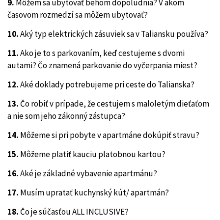
9.
Môžem sa ubytovať behom dopoludnia? V akom
časovom rozmedzí sa môžem ubytovať?
10.
Aký typ elektrických zásuviek sa v Taliansku používa?
11.
Ako je to s parkovaním, keď cestujeme s dvomi
autami? Čo znamená parkovanie do vyčerpania miest?
12.
Aké doklady potrebujeme pri ceste do Talianska?
13.
Čo robiť v prípade, že cestujem s maloletým dieťaťom
a nie som jeho zákonný zástupca?
14.
Môžeme si pri pobyte v apartmáne dokúpiť stravu?
15.
Môžeme platiť kauciu platobnou kartou?
16.
Aké je základné vybavenie apartmánu?
17.
Musím upratať kuchynský kút/ apartmán?
18.
Čo je súčasťou ALL INCLUSIVE?