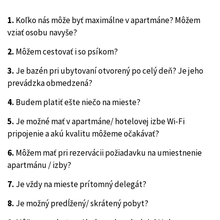
1.
Koľko nás môže byť maximálne v apartmáne? Môžem
vziať osobu navyše?
2.
Môžem cestovať i so psíkom?
3.
Je bazén pri ubytovaní otvorený po celý deň? Je jeho
prevádzka obmedzená?
4.
Budem platiť ešte niečo na mieste?
5.
Je možné mať v apartmáne/ hotelovej izbe Wi-Fi
pripojenie a akú kvalitu môžeme očakávať?
6.
Môžem mať pri rezervácii požiadavku na umiestnenie
apartmánu / izby?
7.
Je vždy na mieste prítomný delegát?
8.
Je možný predĺžený/ skrátený pobyt?