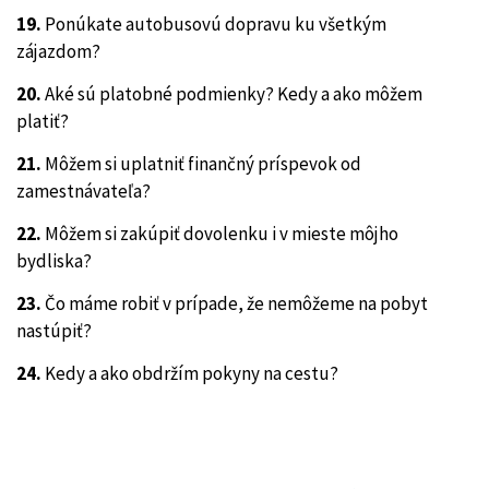
19.
Ponúkate autobusovú dopravu ku všetkým
zájazdom?
20.
Aké sú platobné podmienky? Kedy a ako môžem
platiť?
21.
Môžem si uplatniť finančný príspevok od
zamestnávateľa?
22.
Môžem si zakúpiť dovolenku i v mieste môjho
bydliska?
23.
Čo máme robiť v prípade, že nemôžeme na pobyt
nastúpiť?
24.
Kedy a ako obdržím pokyny na cestu?