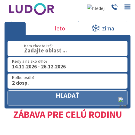
Špeciálna ponuka - ZÁBAVA PRE CELÚ 
leto
zima
02 2063 3182
Kam chcete ísť?
Po-Pia: 9.00 - 16.00
Zadajte oblasť ...
Kedy a na ako dlho?
14.11.2026 - 26.12.2026
Koľko osôb?
2 dosp.
HĽADAŤ
ZÁBAVA PRE CELÚ RODINU