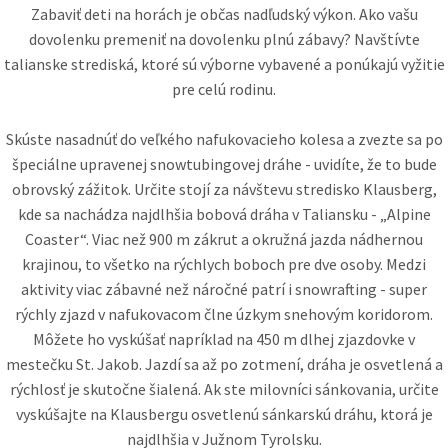
Zabaviť deti na horách je občas nadľudský výkon. Ako vašu
dovolenku premeniť na dovolenku plnú zábavy? Navštívte
talianske strediská, ktoré sú výborne vybavené a ponúkajú vyžitie
pre celú rodinu.
Skúste nasadnúť do veľkého nafukovacieho kolesa a zvezte sa po
špeciálne upravenej snowtubingovej dráhe - uvidíte, že to bude
obrovský zážitok. Určite stojí za návštevu stredisko Klausberg,
kde sa nachádza najdlhšia bobová dráha v Taliansku - „Alpine
Coaster“. Viac než 900 m zákrut a okružná jazda nádhernou
krajinou, to všetko na rýchlych boboch pre dve osoby. Medzi
aktivity viac zábavné než náročné patrí i snowrafting - super
rýchly zjazd v nafukovacom člne úzkym snehovým koridorom.
Môžete ho vyskúšať napríklad na 450 m dlhej zjazdovke v
mestečku St. Jakob. Jazdí sa až po zotmení, dráha je osvetlená a
rýchlosť je skutočne šialená. Ak ste milovníci sánkovania, určite
vyskúšajte na Klausbergu osvetlenú sánkarskú dráhu, ktorá je
najdlhšia v Južnom Tyrolsku.