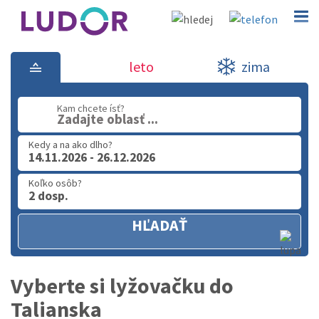
Lyžovanie Taliansko zima 2026-20
leto
zima
02 2063 3182
Kam chcete ísť?
Zadajte oblasť ...
Po-Pia: 9.00 - 16.00
Kedy a na ako dlho?
14.11.2026 - 26.12.2026
Koľko osôb?
2 dosp.
HĽADAŤ
Vyberte si lyžovačku do
Talianska