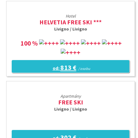
Hotel
HELVETIA FREE SKI ***
Livigno / Livigno
100 %
813 €
od:
/ osobu
Apartmány
FREE SKI
Livigno / Livigno
302 €