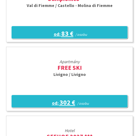
Val di Fiemme / Castello - Molina di Fiemme
83 €
od:
/ osobu
Apartmány
FREE SKI
Livigno / Livigno
302 €
od:
/ osobu
Hotel