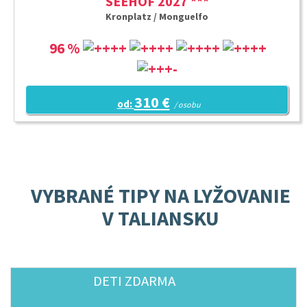
SEEHOF 2027 ***
Kronplatz / Monguelfo
96 %
310 €
od:
/ osobu
VYBRANÉ TIPY NA LYŽOVANIE
V TALIANSKU
DETI ZDARMA