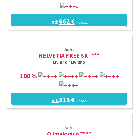
662 €
od:
/ osobu
Hotel
HELVETIA FREE SKI ***
Livigno / Livigno
100 %
813 €
od:
/ osobu
Hotel
Olimpionico ****