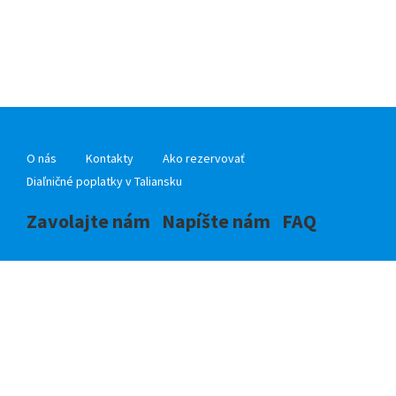
O nás
Kontakty
Ako rezervovať
Diaľničné poplatky v Taliansku
Zavolajte nám
Napíšte nám
FAQ