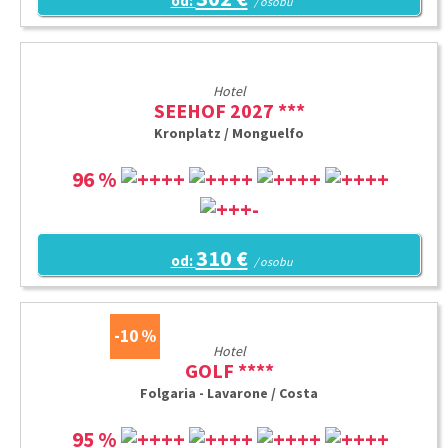
od:
/ osobu
Hotel
SEEHOF 2027 ***
Kronplatz / Monguelfo
96 %
310 €
od:
/ osobu
10
Hotel
GOLF ****
Folgaria - Lavarone / Costa
95 %