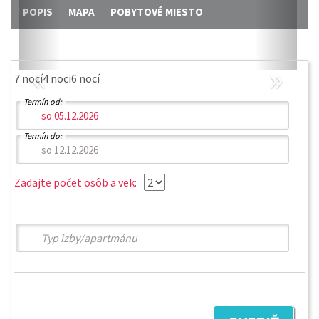
POPIS
MAPA
POBYTOVÉ MIESTO
«
»
7 nocí
4 noci
6 nocí
Termín od:
Termín do:
Zadajte počet osôb a vek: