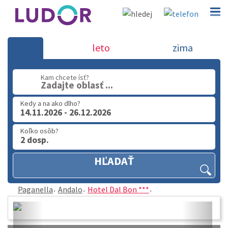
Hotel Dal Bon *** - Andalo - Pagane
leto
zima
02 2063 3182
Kam chcete ísť?
Zadajte oblasť ...
Po-Pia: 9.00 - 16.00
Kedy a na ako dlho?
14.11.2026 - 26.12.2026
Koľko osôb?
2 dosp.
HĽADAŤ
Paganella
Andalo
Hotel Dal Bon ***