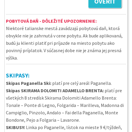
OVERIŤ
POBYTOVÁ DAŇ - DÔLEŽITÉ UPOZORNENIE:
Niektoré talianske mestá zavádzajú pobytovú daň, ktorá
obvykle nie je zahrnutá v cene pobytu. Ak bude aplikovaná,
budú ju klienti platiť pri príjazde na miesto pobytu ako
povinný príplatok. V súčasnej dobe nie je známa jej presná
výška.
SKIPASY:
Skipas Paganella Ski:
platí pre celý areál Paganella.
Skipas SKIRAMA DOLOMITI ADAMELLO BRENTA:
platí pre
všetkých 8 stredísk Skirama Dolomiti Adamello Brenta:
Tonale – Ponte di Legno, Folgarida – Marilleva, Madonna di
Campiglio, Pinzolo, Andalo – Fai della Paganella, Monte
Bondone, Pejo a Folgaria – Lavarone.
SKIBUSY:
Linka po Paganelle, lístok na mieste 9 €/týždeň,