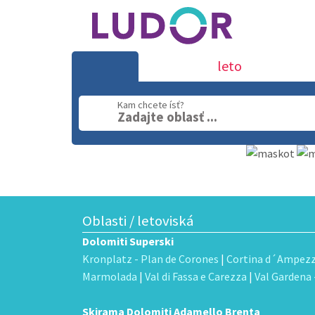
leto
Kam chcete ísť?
Zadajte oblasť ...
Oblasti / letoviská
Dolomiti Superski
Kronplatz - Plan de Corones
|
Cortina d´Ampez
Marmolada
|
Val di Fassa e Carezza
|
Val Gardena -
Skirama Dolomiti Adamello Brenta