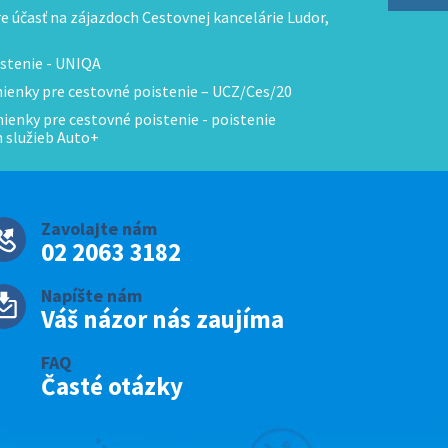
 účasť na zájazdoch Cestovnej kancelárie Ludor,
stenie - UNIQA
enky pre cestovné poistenie – UCZ/Ces/20
enky pre cestovné poistenie - poistenie
h služieb Auto+
Zavolajte nám
02 2063 3182
Napíšte nám
Váš názor nás zaujíma
FAQ
Časté otázky