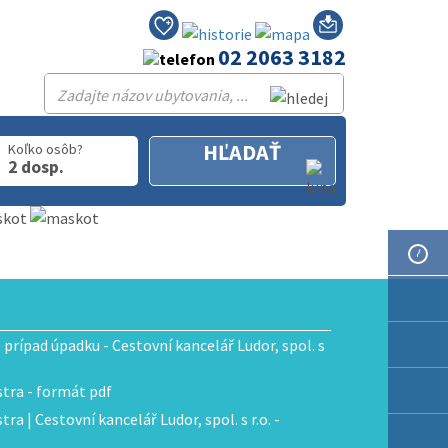
02 2063 3182
Po-Pia: 9.00 - 16.00
HĽADAŤ
Koľko osôb?
2 dosp.
e prípad úpadku - Cestovní kancelář Ludor, spol. s
tra - formát pdf
ra | Cestovní kancelář Ludor, spol. s r.o. -