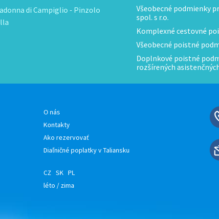
Všeobecné podmienky pre
adonna di Campiglio - Pinzolo
spol. s r.o.
lla
Komplexné cestovné poi
Všeobecné poistné podmi
Doplnkové poistné podmi
rozšírených asistenčnýc
O nás
Kontakty
Ako rezervovať
Diaľničné poplatky v Taliansku
CZ
SK
PL
léto
/ zima