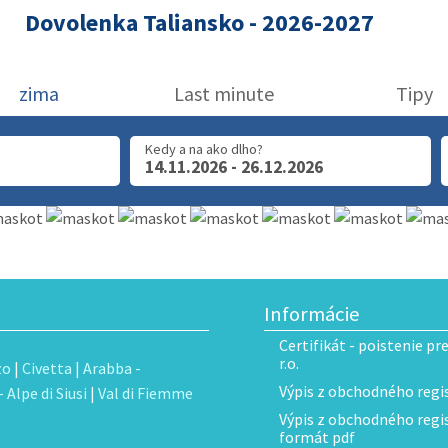
Dovolenka Taliansko - 2026-2027
zima
Last minute
Tipy
Kedy a na ako dlho?
14.11.2026 - 26.12.2026
Informácie
Certifikát - poistenie pr
r.o.
zo
|
Civetta
|
Arabba -
Výpis z obchodného regis
 Alpe di Siusi
|
Val di Fiemme
Výpis z obchodného regist
formát pdf