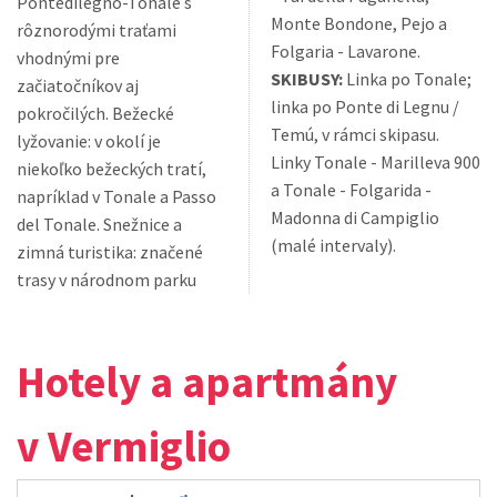
Pontedilegno-Tonale s
Monte Bondone, Pejo a
rôznorodými traťami
Folgaria - Lavarone.
vhodnými pre
SKIBUSY:
Linka po Tonale;
začiatočníkov aj
linka po Ponte di Legnu /
pokročilých. Bežecké
Temú, v rámci skipasu.
lyžovanie: v okolí je
Linky Tonale - Marilleva 900
niekoľko bežeckých tratí,
a Tonale - Folgarida -
napríklad v Tonale a Passo
Madonna di Campiglio
del Tonale. Snežnice a
(malé intervaly).
zimná turistika: značené
trasy v národnom parku
Hotely a apartmány
v Vermiglio