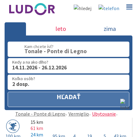
Vermiglio - Tonale - Ponte di Legn
leto
zima
02 2063 3182
Kam chcete ísť?
Po-Pia: 9.00 - 16.00
Tonale - Ponte di Legno
Kedy a na ako dlho?
14.11.2026 - 26.12.2026
Koľko osôb?
2 dosp.
HĽADAŤ
Tonale - Ponte di Legno
Vermiglio
Ubytovanie
15 km
61 km
24 km
100 km
95 km
4
19
5
43 km