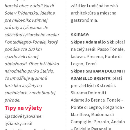
horská obec v údolí Val di
zážitky: tradičná horská
Sole v Tridentsku, ideálna
architektúra a miestna
pre milovníkov zimnej
gastronómia.
prírody a lyžovania. Je
súčasťou lyžiarskeho areálu
SKIPASY:
Pontedilegno-Tonale, ktorý
Skipas Adamello Ski:
platí
ponúka cca 100 km
na celý areál: Passo Tonale,
zjazdoviek rôznej
ľadovec Presena, Ponte di
obtiažnosti. Obec leží blízko
Legno, Temú.
národného parku Stelvio,
Skipas SKIRAMA DOLOMITI
čo umožňuje aj zimnú
ADAMELLO BRENTA:
platí
turistiku a výlety na
pre všetkých 8 stredísk
snežniciach v nedotknutej
Skirama Dolomiti
prírode.
Adamello Brenta: Tonale –
Tipy na výlety
Ponte di Legno, Folgarida -
Marilleva, Madonna di
Zjazdové lyžovanie:
Campiglio, Pinzolo, Andalo
lyžiarsky areál
– Fai della Paganella,