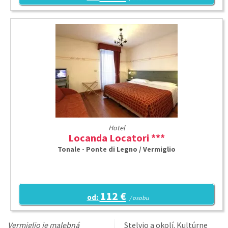
Hotel
Locanda Locatori ***
Tonale - Ponte di Legno / Vermiglio
112 €
od:
/ osobu
Vermiglio je malebná
Stelvio a okolí. Kultúrne