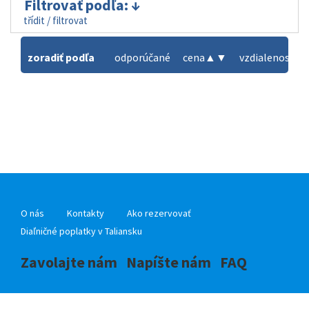
Filtrovať podľa:
třídit / filtrovat
zoradiť podľa
odporúčané
cena
▲
▼
vzdialenosť od
O nás
Kontakty
Ako rezervovať
Diaľničné poplatky v Taliansku
Zavolajte nám
Napíšte nám
FAQ