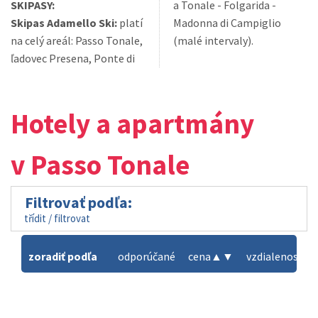
SKIPASY:
a Tonale - Folgarida -
Skipas Adamello Ski:
platí
Madonna di Campiglio
na celý areál: Passo Tonale,
(malé intervaly).
ľadovec Presena, Ponte di
Hotely a apartmány
v Passo Tonale
Filtrovať podľa:
třídit / filtrovat
zoradiť podľa
odporúčané
cena
▲
▼
vzdialenosť od