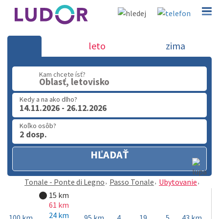
Passo Tonale - Tonale - Ponte di
leto
zima
Legno
Kam chcete ísť?
02 2063 3182
Oblasť, letovisko
Po-Pia: 9.00 - 16.00
Kedy a na ako dlho?
14.11.2026 - 26.12.2026
Koľko osôb?
2 dosp.
HĽADAŤ
Tonale - Ponte di Legno
Passo Tonale
Ubytovanie
15 km
61 km
24 km
100 km
95 km
4
19
5
43 km