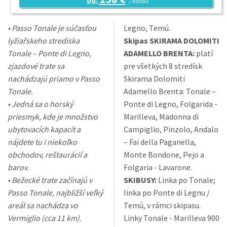
od:
/ osobu
• Passo Tonale je súčasťou
Legno, Temú.
lyžiařskeho strediska
Skipas SKIRAMA DOLOMITI
Tonale – Ponte di Legno,
ADAMELLO BRENTA:
platí
zjazdové trate sa
pre všetkých 8 stredísk
nachádzajú priamo v Passo
Skirama Dolomiti
Tonale.
Adamello Brenta: Tonale –
• Jedná sa o horský
Ponte di Legno, Folgarida -
priesmyk, kde je množstvo
Marilleva, Madonna di
ubytovacích kapacít a
Campiglio, Pinzolo, Andalo
nájdete tu i niekoľko
– Fai della Paganella,
obchodov, reštaurácií a
Monte Bondone, Pejo a
barov.
Folgaria - Lavarone.
• Bežecké trate začínajú v
SKIBUSY:
Linka po Tonale;
Passo Tonale, najbližší veľký
linka po Ponte di Legnu /
areál sa nachádza vo
Temú, v rámci skipasu.
Vermiglio (cca 11 km).
Linky Tonale - Marilleva 900