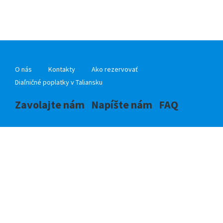
O nás
Kontakty
Ako rezervovať
Diaľničné poplatky v Taliansku
Zavolajte nám
Napíšte nám
FAQ