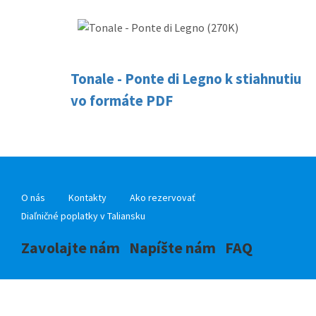
Tonale - Ponte di Legno k stiahnutiu
vo formáte PDF
O nás
Kontakty
Ako rezervovať
Diaľničné poplatky v Taliansku
Zavolajte nám
Napíšte nám
FAQ