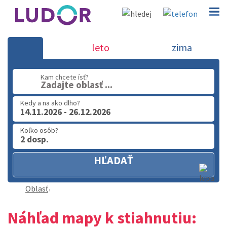
Dovolenka Taliansko - 2026-202
leto
zima
02 2063 3182
Kam chcete ísť?
Zadajte oblasť ...
Po-Pia: 9.00 - 16.00
Kedy a na ako dlho?
14.11.2026 - 26.12.2026
Koľko osôb?
2 dosp.
HĽADAŤ
Oblasť
Náhľad mapy k stiahnutiu: